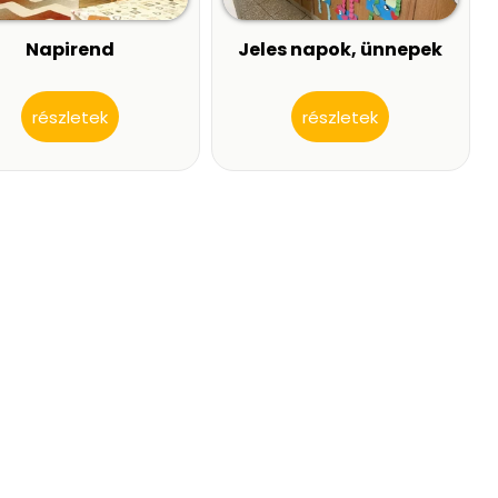
Napirend
Jeles napok, ünnepek
részletek
részletek