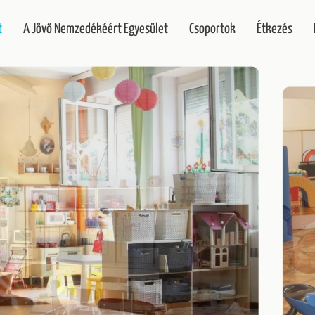
t
A Jövő Nemzedékéért Egyesület
Csoportok
Étkezés