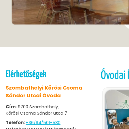
Elérhetőségek
Óvodai 
Szombathelyi Kőrösi Csoma
Sándor Utcai Óvoda
Cím:
9700 Szombathely,
Kőrösi Csoma Sándor utca 7
Telefon:
+36/94/501-580