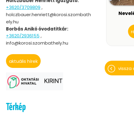
Holczbauer Henriett igazgató:
+3620/3709809
,
Nevelé
holczbauer.henriett@korosi.szombath
ely.hu
Borbás Anikó óvodatitkár:
r
+3620/2936155
,
info@korosi.szombathely.hu
aktuális hírek
vissza 
Térkép