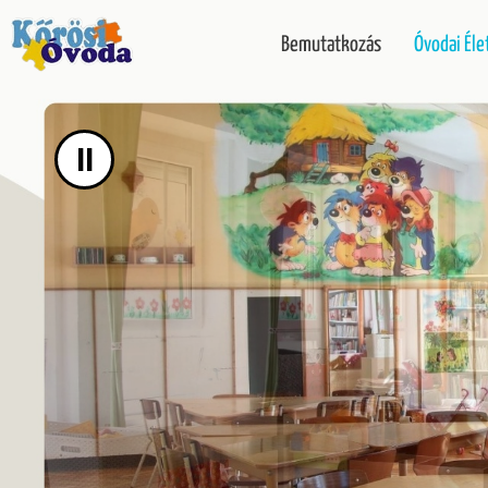
UGRÁS A TARTALOMHOZ
Bemutatkozás
Óvodai Éle
II