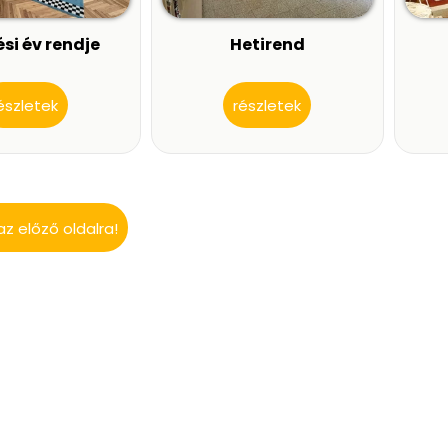
si év rendje
Hetirend
észletek
részletek
az előző oldalra!